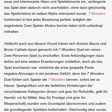
neue und interessante Ideen und Spielelemente ein, verlängerte
das Spiel aber dadurch nicht unerheblich, ohne dass gleichzeitig
das Spielerlebnis im selben Maße intensiviert wurde.
7 Wonders
funktioniert in fast jeder Besetzung perfekt, lediglich der
angebotene Zwei-Spieler-Modus konnte dabei nicht unbedingt
mithalten.
Vielleicht auch aus diesem Grund haben sich
Antoine Bauza
und
Bruno Cathala
daran gemacht mit
7 Wonders Duel
ein reines
Zwei-Personen-Spiel zu erschaffen. Erste Ankündigungen dazu
ließen auf eine weitere Erweiterungen schließen, doch als das
Spiel erschienen war, verkehrte die erste gespielte Partie
negative Ahnungen in ein positives Gefühl, denn bei
7 Wonders
Duel
fühlen sich Spieler die
7 Wonders
kennen, sofort wie zu
Hause. Spielgrafiken und die farblichen Einteilungen der
verschiedenen Kategorien (braun und grau für Rohstoffe, gelb für
Handel, rot für Militär, blau für Prestige und grün für
Wissenschaft) wurden vom Grundspiel übernommen und zudem
die grundlegende Spielidee beibehalten. Gleichzeitig aber wurde