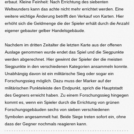
erbaut. Kleine Feinheit: Nach Errichtung des siebenten
Weltwunders kann das achte nicht mehr errichtet werden. Eine
weitere wichtige Änderung betrifft den Verkauf von Karten. Hier
erhöht sich die Geldmenge die der Spieler erhält durch die Anzahl
eigener gebauter gelber Handelsgebäude.
Nachdem im dritten Zeitalter die letzten Karte aus der offenen
Auslage genommen wurde endet das Spiel und die Siegpunkte
werden abgerechnet. Hier gewinnt der Spieler der die meisten
Siegpunkte in den verschiedenen Kategorien ansammeln konnte.
Unabhängig davon ist ein militärische Sieg oder sogar ein
Forschungssieg möglich. Dazu muss der Marker auf der
militärischen Punkteleiste den Endpunkt, sprich die Hauptstadt
des Gegners erreicht haben. Zu einem Forschungssieg hingegen
kommt es, wenn ein Spieler durch die Errichtung von grünen
Forschungsgebäuden sechs von sieben verschiedenen
Symbolen angesammelt hat. Beide Siege treten sofort ein, ohne
dass der Gegner nochmals reagieren kann.