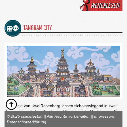
WEITERLESEN
TANGRAM CITY
Die Spiele von Uwe Rosenberg lassen sich vorwiegend in zwei
Kategorien einteilen: Puzzle- und Aufbauspiele. Mit Tangram City
© 2026 spieletest.at || Alle Rechte vorbehalten ||
Impressum
||
liegt hier ein eindeutiger Vertreter der Puzzlespiele vor.
Datenschutzerklärung