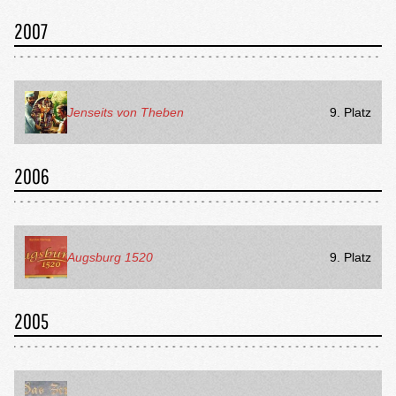
2007
Jenseits von Theben
9. Platz
2006
Augsburg 1520
9. Platz
2005