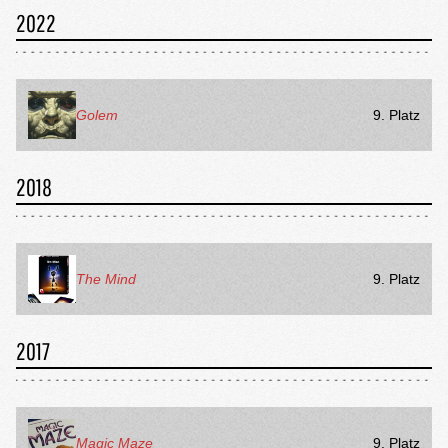
2022
Golem
9. Platz
2018
The Mind
9. Platz
2017
Magic Maze
9. Platz