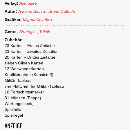
Verlag:
Asmodee
Autor:
Antoine Bauza
,
Bruno Cathala
Grafiker:
Miguel Coimbra
Genre:
Strategie
,
Taktik
Zubehör:
23 Karten – Erstes Zeitalter
23 Karten – Zweites Zeitalter
20 Karten – Drittes Zeitalter
sieben Gilden Karten
12 Weltwunderkarten
Konfliktmarker (Kunststoff)
Militär-Tableau
vier Plättchen für Militär-Tableau
10 Fortschrittsmarker
31 Münzen (Pappe)
Wertungsblock,
Spielhilfe
Spielregel
ANZEIGE