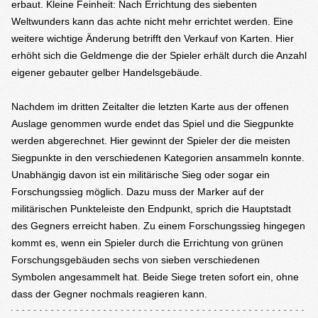
erbaut. Kleine Feinheit: Nach Errichtung des siebenten
Weltwunders kann das achte nicht mehr errichtet werden. Eine
weitere wichtige Änderung betrifft den Verkauf von Karten. Hier
erhöht sich die Geldmenge die der Spieler erhält durch die Anzahl
eigener gebauter gelber Handelsgebäude.
Nachdem im dritten Zeitalter die letzten Karte aus der offenen
Auslage genommen wurde endet das Spiel und die Siegpunkte
werden abgerechnet. Hier gewinnt der Spieler der die meisten
Siegpunkte in den verschiedenen Kategorien ansammeln konnte.
Unabhängig davon ist ein militärische Sieg oder sogar ein
Forschungssieg möglich. Dazu muss der Marker auf der
militärischen Punkteleiste den Endpunkt, sprich die Hauptstadt
des Gegners erreicht haben. Zu einem Forschungssieg hingegen
kommt es, wenn ein Spieler durch die Errichtung von grünen
Forschungsgebäuden sechs von sieben verschiedenen
Symbolen angesammelt hat. Beide Siege treten sofort ein, ohne
dass der Gegner nochmals reagieren kann.