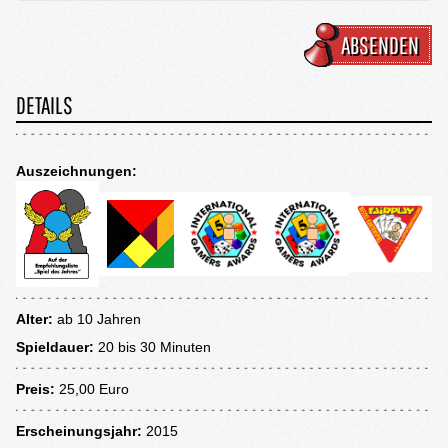
ABSENDEN
DETAILS
Auszeichnungen:
Alter:
ab
10 Jahren
Spieldauer:
20 bis 30 Minuten
Preis:
25,00 Euro
Erscheinungsjahr:
2015