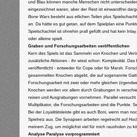
und Blau können manche Menschen nicht unterscheiden. B
eingezeichnet waren, aber der Rest ist einwandfrei darges
Bone Wars
besteht aus etlichen Teilen plus Spielschach
an. Da hätte es gut getan, auf dem Spielplan eine Punk
Spielschachtel ist ohnehin prall gefüllt und hat kein Inl
oder alleine spielt.
Graben und Forschungsarbeiten veröffentlichen
Kern des Spiels ist das Sammeln von Knochen und Veröf
zusätzliche Aktionen - ihr wisst schon: Komplexität. Da
veröffentlicht - entweder für Cope oder für Marsh. Fors
gesammelten Knochen abgebt, die auf sogenannte Gattun
Forschungsarbeit mit zwei oder mehr gleichen (irgend
Knochen werden vor allem durch Grabungen in verschie
reisen und Ausgrabungen vornehmen. Parallel versucht i
Multiplikator, die Forschungsarbeiten sind die Punkte. 
Bei der Loyalitätsleiste gibt es auch Boni, wenn man noc
Spielreiz aus. Die Synapsen arbeiten regelrecht auf Ho
meinem Zug, um möglichst viel für mich rausholen zu 
Analyse Paralyse vorprogrammiert