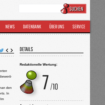
SUCHEN
NEWS
DATENBANK
ÜBER UNS
SERVICE
DETAILS
Redaktionelle Wertung:
erten
tbewerb
 man den
ts. In
 Im