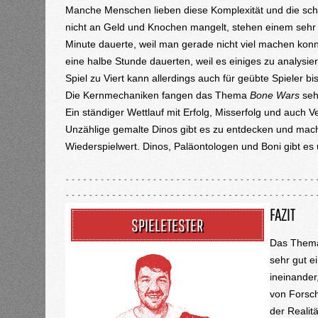
Manche Menschen lieben diese Komplexität und die schi
nicht an Geld und Knochen mangelt, stehen einem sehr v
Minute dauerte, weil man gerade nicht viel machen konn
eine halbe Stunde dauerten, weil es einiges zu analysie
Spiel zu Viert kann allerdings auch für geübte Spieler b
Die Kernmechaniken fangen das Thema
Bone Wars
sehr
Ein ständiger Wettlauf mit Erfolg, Misserfolg und auch V
Unzählige gemalte Dinos gibt es zu entdecken und mach
Wiederspielwert. Dinos, Paläontologen und Boni gibt es 
FAZIT
SPIELETESTER
Das Thema
sehr gut 
ineinander
von Forsch
der Reali