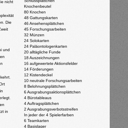
Schlussplättchen
ie nicht
Knochenbeutel
80 Knochen
plexität
48 Gattungskarten
en. Die
46 Ansehensplättchen
Zweit
45 Forschungsarbeiten
32 Münzen
24 Solokarten
24 Paläontologenkarten
ni und
20 alltägliche Funde
ten
18 Auszeichnungen
en
16 aufgewertete Aktionsfelder
14 Förderungen
12 Kistendeckel
kehrt.
10 neutrale Forschungsarbeiten
Ort
8 Belohnungsplättchen
in
6 Ausgrabungsaktionsplättchen
rlegt.
4 Bürotableaus
4 Auftragsplättchen
den
2 Ausgrabungsverbotsstreifen
zt in
In jeder der 4 Spielerfarben
6 Teamkarten
4 Basislager