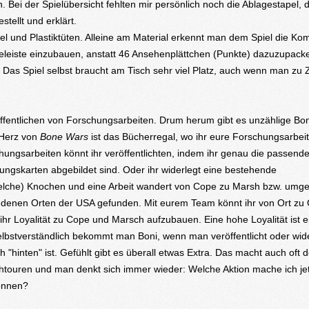
ei der Spielübersicht fehlten mir persönlich noch die Ablagestapel, d
tellt und erklärt.
tel und Plastiktüten. Alleine am Material erkennt man dem Spiel die Kom
teleiste einzubauen, anstatt 46 Ansehenplättchen (Punkte) dazuzupack
ay. Das Spiel selbst braucht am Tisch sehr viel Platz, auch wenn man zu 
fentlichen von Forschungsarbeiten. Drum herum gibt es unzählige Bo
s Herz von
Bone Wars
ist das Bücherregal, wo ihr eure Forschungsarbei
chungsarbeiten könnt ihr veröffentlichten, indem ihr genau die passend
gskarten abgebildet sind. Oder ihr widerlegt eine bestehende
welche) Knochen und eine Arbeit wandert von Cope zu Marsh bzw. umge
denen Orten der USA gefunden. Mit eurem Team könnt ihr von Ort zu 
hr Loyalität zu Cope und Marsch aufzubauen. Eine hohe Loyalität ist e
Selbstverständlich bekommt man Boni, wenn man veröffentlicht oder wide
h "hinten" ist. Gefühlt gibt es überall etwas Extra. Das macht auch oft 
chtouren und man denkt sich immer wieder: Welche Aktion mache ich jet
können?