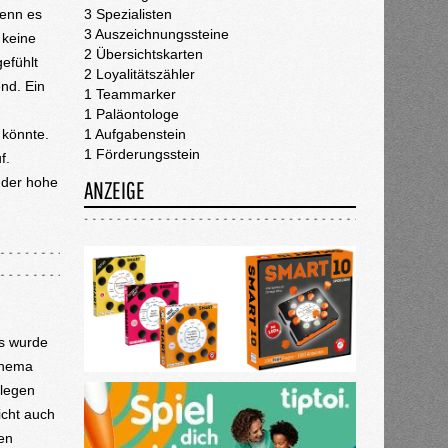
wenn es
3 Spezialisten
3 Auszeichnungssteine
 keine
2 Übersichtskarten
efühlt
2 Loyalitätszähler
nd. Ein
1 Teammarker
1 Paläontologe
 könnte.
1 Aufgabenstein
1 Förderungsstein
f.
 der hohe
ANZEIGE
s wurde
Thema
rlegen
icht auch
en