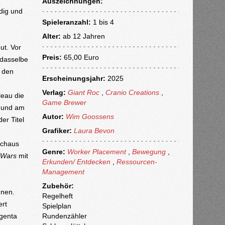
Auszeichnungen:
dig und
Spieleranzahl:
1 bis 4
Alter:
ab
12 Jahren
ut. Vor
Preis:
65,00 Euro
 dasselbe
r den
Erscheinungsjahr:
2025
Verlag:
Giant Roc
,
Cranio Creations
,
eau die
Game Brewer
 und am
Autor:
Wim Goossens
er Titel
Grafiker:
Laura Bevon
rchaus
Genre:
Worker Placement
,
Bewegung
,
 Wars
mit
Erkunden/ Entdecken
,
Ressourcen-
Management
Zubehör:
nnen.
Regelheft
ert
Spielplan
agenta
Rundenzähler