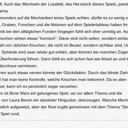
t. Auch das Wechseln der Loyalität, das Herzstück dieses Spiels, passt
hema.
besonders auf die Mechaniken eines Spiels achten, dürfte es zu wenig s
 Graben, Forschen und die Aktionen auf dem Spielertableau haben ihr
ik bei den alltäglichen Funden hingegen fühlt sich eher unnötig an. Au
nochen wirken etwas "komisch". Diese sind nicht selten, sondern einfa
hl von üblichen Knochen, die nicht im Beutel, sondern sichtbar sind. U
 Symbole sind zwar relativ gut erklärt, aber können bei manchen Züge
Überforderung führen. Dann fühlt es sich schon fast wie Arbeit an und
 durchaus vermiesen.
en auch etwas nerven könnte der Glücksfaktor. Durch das blinde Zie
l hat man keine Kontrolle, welche Knochen man bekommt. Da es aber
t, kann ich es persönlich sogar verzeihen.
en ist
Bone Wars
ein gelungenes Spiel, wo vor allem Thema und die
on, von Laura Bevon ein absoluter Hingucker, überzeugen. Manche Mec
stlich aufgesetzt, aber der Rest ergibt gemeinsam mit dem Thema "Si
Spiel rund.