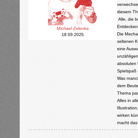
verwechsel
diesem T
Alle, die 
Entdecken,
Michael Zelenka
Die Mechan
18.09.2025
seltenen K
eine Auswa
unzähligen
absoluten 
Spielspaß
Was manch
dem Beute
Thema pass
Alles in all
Illustrati
wirken kün
macht das 