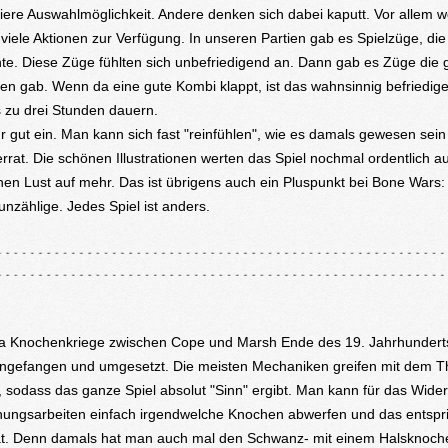
ere Auswahlmöglichkeit. Andere denken sich dabei kaputt. Vor allem 
iele Aktionen zur Verfügung. In unseren Partien gab es Spielzüge, die
te. Diese Züge fühlten sich unbefriedigend an. Dann gab es Züge die g
ren gab. Wenn da eine gute Kombi klappt, ist das wahnsinnig befriedige
is zu drei Stunden dauern.
 gut ein. Man kann sich fast "reinfühlen", wie es damals gewesen sein
errat. Die schönen Illustrationen werten das Spiel nochmal ordentlich au
en Lust auf mehr. Das ist übrigens auch ein Pluspunkt bei Bone Wars:
unzählige. Jedes Spiel ist anders.
 Knochenkriege zwischen Cope und Marsh Ende des 19. Jahrhundert
eingefangen und umgesetzt. Die meisten Mechaniken greifen mit dem 
, sodass das ganze Spiel absolut "Sinn" ergibt. Man kann für das Wide
ungsarbeiten einfach irgendwelche Knochen abwerfen und das entspr
tät. Denn damals hat man auch mal den Schwanz- mit einem Halsknoch