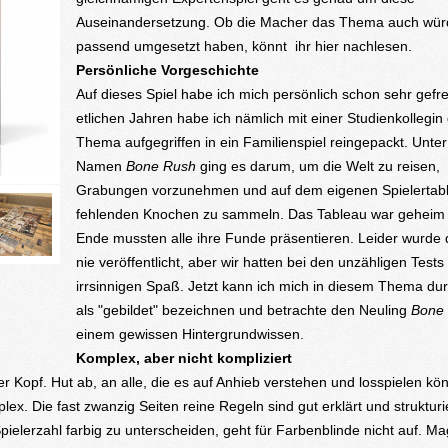
Auseinandersetzung. Ob die Macher das Thema auch wür
passend umgesetzt haben, könnt ihr hier nachlesen.
Persönliche Vorgeschichte
Auf dieses Spiel habe ich mich persönlich schon sehr gefre
etlichen Jahren habe ich nämlich mit einer Studienkollegin
Thema aufgegriffen in ein Familienspiel reingepackt. Unte
Namen
Bone Rush
ging es darum, um die Welt zu reisen,
Grabungen vorzunehmen und auf dem eigenen Spielertabl
fehlenden Knochen zu sammeln. Das Tableau war geheim
Ende mussten alle ihre Funde präsentieren. Leider wurde d
nie veröffentlicht, aber wir hatten bei den unzähligen Tests
irrsinnigen Spaß. Jetzt kann ich mich in diesem Thema du
als "gebildet" bezeichnen und betrachte den Neuling
Bone
einem gewissen Hintergrundwissen.
Komplex, aber nicht kompliziert
er Kopf. Hut ab, an alle, die es auf Anhieb verstehen und losspielen kö
lex. Die fast zwanzig Seiten reine Regeln sind gut erklärt und strukturi
ielerzahl farbig zu unterscheiden, geht für Farbenblinde nicht auf. M