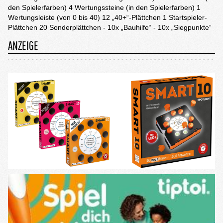
den Spielerfarben) 4 Wertungssteine (in den Spielerfarben) 1
Wertungsleiste (von 0 bis 40) 12 „40+“-Plättchen 1 Startspieler-
Plättchen 20 Sonderplättchen - 10x „Bauhilfe“ - 10x „Siegpunkte“
ANZEIGE