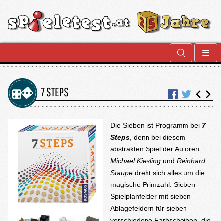
7 STEPS
Die Sieben ist Programm bei
7
Steps
, denn bei diesem
abstrakten Spiel der Autoren
Michael Kiesling
und
Reinhard
Staupe
dreht sich alles um die
magische Primzahl. Sieben
Spielplanfelder mit sieben
Ablagefeldern für sieben
verschiedene Farbscheiben, die