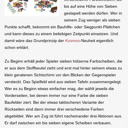
bis auf eine Höhe von Sieben
gestapelt werden dürfen. Wer in
seinem Zug weniger als sieben
Punkte schafft, bekommt ein Bauhilfe- oder Siegpunkt-Plättchen
und kann dieses zu einem beliebigen Zeitpunkt einsetzen. Und
damit wäre das Grundprinzip der
Kosmos
-Neuheit eigentlich
schon erklärt.
Zu Beginn erhält jeder Spieler sieben hölzerne Farbscheiben, die
er aus dem Stoffbeutel zieht und erst mal hinter seinem etwas zu
klein geratenen Sichtschirm vor den Blicken der Gegenspieler
versteckt. Das Spielfeld wird aus sieben Tafeln zusammengelegt.
Wer es zu Beginn etwas einfacher mag, der wählt jeweils die
Vorderseiten, bei denen immer nur eine Farbe die sieben
Baufelder ziert. Bei der etwas taktischeren Variante der
Rückseiten sind dann immer drei verschiedene Farben
abgebildet. Wer am Zug ist führt nacheinander drei Aktionen aus.
Er darf zwischen ein bis sieben eigene Scheiben verbauen,