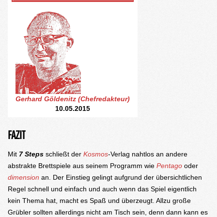
Gerhard Göldenitz (Chefredakteur)
10.05.2015
FAZIT
Mit
7 Steps
schließt der
Kosmos
-Verlag nahtlos an andere
abstrakte Brettspiele aus seinem Programm wie
Pentago
oder
dimension
an. Der Einstieg gelingt aufgrund der übersichtlichen
Regel schnell und einfach und auch wenn das Spiel eigentlich
kein Thema hat, macht es Spaß und überzeugt. Allzu große
Grübler sollten allerdings nicht am Tisch sein, denn dann kann es