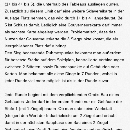
(1+ bis 4+ bis 5), die unterhalb des Tableaus ausliegen dürfen.
Zusätzlich zu diesem Limit darf eine weitere Sklavereikarte in der
Auslage Platz nehmen, das wird durch 1+ bis 4+ angedeutet. Bei
5 ist Schluss damit. Lediglich eine Gouverneurskarte darf immer
als sechste Karte abgelegt werden. Problematisch, dass das
Nutzen der Gouverneurskarte die 3 Siegpunkte kostet, die ein
leergebliebener Platz dafür bringt.
Den Sieg bedeutende Ruhmespunkte bekommt man außerdem
für besetzte Städte auf dem Spielplan, kontrollierte Verbindungen
zwischen 2 Städten, sowie Ruhmespunkte auf Gebäuden oder
Karten. Man bekommt alle diese Dinge in 7 Runden, wobei in
jeder Runde viel mehr möglich ist als in der Runde zuvor.
Jede Runde beginnt mit dem verpflichtenden Gratis-Bau eines
Gebäudes. Jeder darf in der ersten Runde nur ein Gebäude der
Stufe 1 (mit 1 Ziegel) bauen. Ob man dabei eine Werkstatt
(steigert den Wert der Industrieleiste um 2 Ziegel und erlaubt
damit in der nächsten Bauphase den Bau eines 2-Ziegel-
Gebäudes), eine Werft (bringt eine Amphore und ermöglicht eine