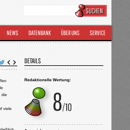
SUCHEN
NEWS
DATENBANK
ÜBER UNS
SERVICE
DETAILS
Redaktionelle Wertung:
ffen
le
 die
f viele
ließlich