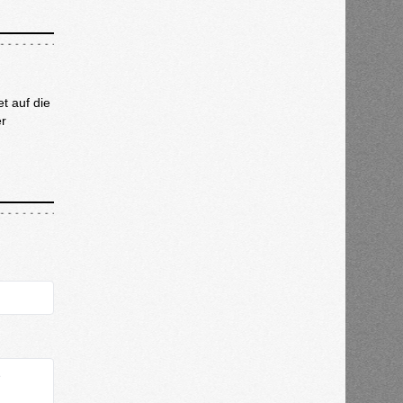
et auf die
er