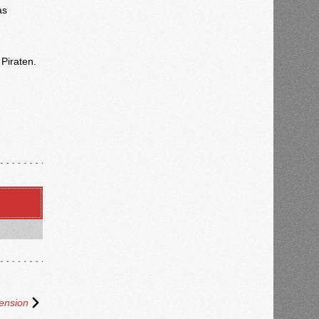
as
 Piraten.
ension