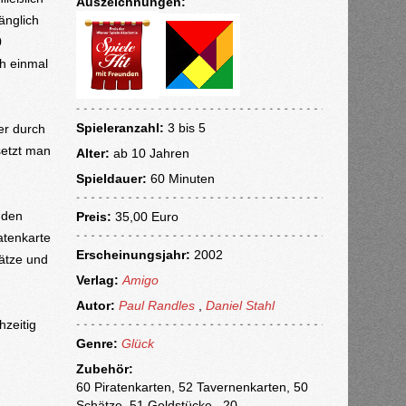
Auszeichnungen:
änglich
0
h einmal
Spieleranzahl:
3 bis 5
er durch
setzt man
Alter:
ab
10 Jahren
Spieldauer:
60 Minuten
 den
Preis:
35,00 Euro
ratenkarte
Erscheinungsjahr:
2002
hätze und
Verlag:
Amigo
Autor:
Paul Randles
,
Daniel Stahl
hzeitig
Genre:
Glück
Zubehör:
60 Piratenkarten, 52 Tavernenkarten, 50
Schätze, 51 Goldstücke , 20