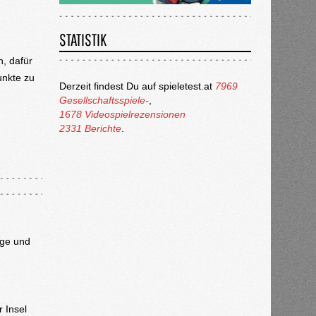
STATISTIK
, dafür
unkte zu
Derzeit findest Du auf spieletest.at
7969
Gesellschaftsspiele-
,
1678 Videospielrezensionen
2331 Berichte
.
nge und
r Insel