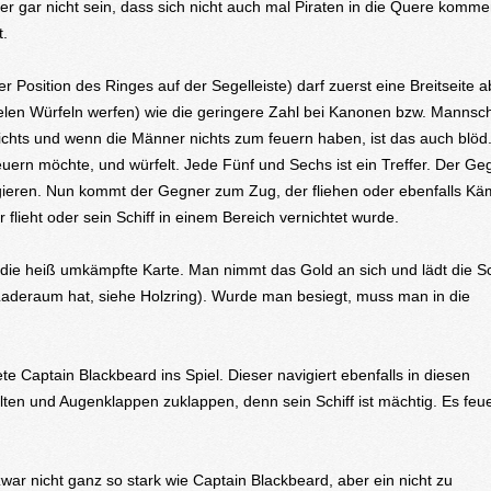
er gar nicht sein, dass sich nicht auch mal Piraten in die Quere komme
t.
r Position des Ringes auf der Segelleiste) darf zuerst eine Breitseite a
ielen Würfeln werfen) wie die geringere Zahl bei Kanonen bzw. Mannsch
ichts und wenn die Männer nichts zum feuern haben, ist das auch blöd
uern möchte, und würfelt. Jede Fünf und Sechs ist ein Treffer. Der Ge
gieren. Nun kommt der Gegner zum Zug, der fliehen oder ebenfalls K
 flieht oder sein Schiff in einem Bereich vernichtet wurde.
 die heiß umkämpfte Karte. Man nimmt das Gold an sich und lädt die S
Laderaum hat, siehe Holzring). Wurde man besiegt, muss man in die
 Captain Blackbeard ins Spiel. Dieser navigiert ebenfalls in diesen
lten und Augenklappen zuklappen, denn sein Schiff ist mächtig. Es feue
war nicht ganz so stark wie Captain Blackbeard, aber ein nicht zu