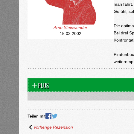
man fährt,
Gefühl, se
Die optimal
Arno Steinwender
Bei drei S
15.03.2002
Konfrontati
Piratenbuc
weiteremp
PLUS
Teilen mit
Vorherige Rezension