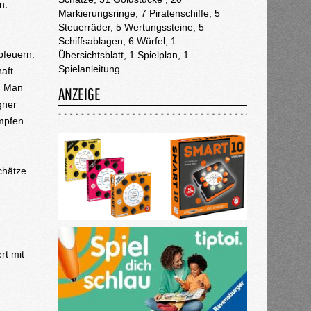
n.
Markierungsringe, 7 Piratenschiffe, 5
Steuerräder, 5 Wertungssteine, 5
Schiffsablagen, 6 Würfel, 1
bfeuern.
Übersichtsblatt, 1 Spielplan, 1
Spielanleitung
aft
. Man
ANZEIGE
gner
ämpfen
chätze
rt mit