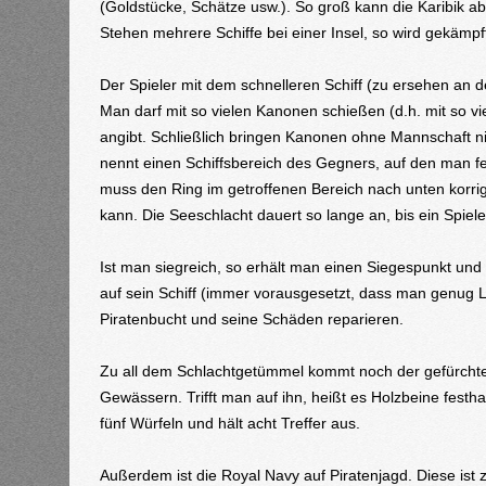
(Goldstücke, Schätze usw.). So groß kann die Karibik ab
Stehen mehrere Schiffe bei einer Insel, so wird gekämpf
Der Spieler mit dem schnelleren Schiff (zu ersehen an de
Man darf mit so vielen Kanonen schießen (d.h. mit so v
angibt. Schließlich bringen Kanonen ohne Mannschaft n
nennt einen Schiffsbereich des Gegners, auf den man fe
muss den Ring im getroffenen Bereich nach unten korri
kann. Die Seeschlacht dauert so lange an, bis ein Spieler
Ist man siegreich, so erhält man einen Siegespunkt und
auf sein Schiff (immer vorausgesetzt, dass man genug 
Piratenbucht und seine Schäden reparieren.
Zu all dem Schlachtgetümmel kommt noch der gefürchtete
Gewässern. Trifft man auf ihn, heißt es Holzbeine festha
fünf Würfeln und hält acht Treffer aus.
Außerdem ist die Royal Navy auf Piratenjagd. Diese ist z