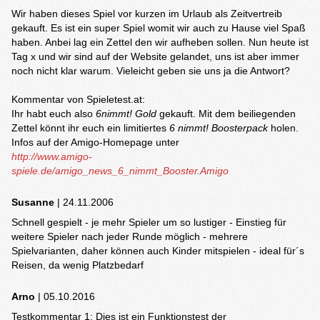
Wir haben dieses Spiel vor kurzen im Urlaub als Zeitvertreib
gekauft. Es ist ein super Spiel womit wir auch zu Hause viel Spaß
haben. Anbei lag ein Zettel den wir aufheben sollen. Nun heute ist
Tag x und wir sind auf der Website gelandet, uns ist aber immer
noch nicht klar warum. Vieleicht geben sie uns ja die Antwort?
Kommentar von Spieletest.at:
Ihr habt euch also
6nimmt! Gold
gekauft. Mit dem beiliegenden
Zettel könnt ihr euch ein limitiertes
6 nimmt! Boosterpack
holen.
Infos auf der Amigo-Homepage unter
http://www.amigo-
spiele.de/amigo_news_6_nimmt_Booster.Amigo
Susanne
| 24.11.2006
Schnell gespielt - je mehr Spieler um so lustiger - Einstieg für
weitere Spieler nach jeder Runde möglich - mehrere
Spielvarianten, daher können auch Kinder mitspielen - ideal für´s
Reisen, da wenig Platzbedarf
Arno
| 05.10.2016
Testkommentar 1: Dies ist ein Funktionstest der