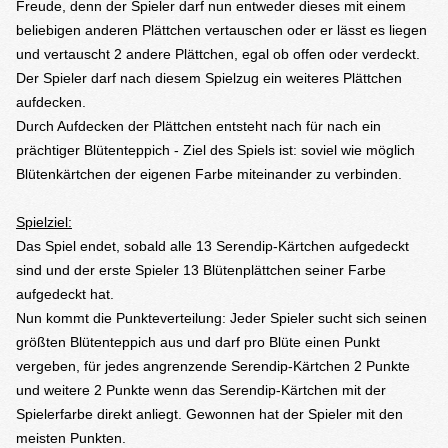
Freude, denn der Spieler darf nun entweder dieses mit einem
beliebigen anderen Plättchen vertauschen oder er lässt es liegen
und vertauscht 2 andere Plättchen, egal ob offen oder verdeckt.
Der Spieler darf nach diesem Spielzug ein weiteres Plättchen
aufdecken.
Durch Aufdecken der Plättchen entsteht nach für nach ein
prächtiger Blütenteppich - Ziel des Spiels ist: soviel wie möglich
Blütenkärtchen der eigenen Farbe miteinander zu verbinden.
Spielziel:
Das Spiel endet, sobald alle 13 Serendip-Kärtchen aufgedeckt
sind und der erste Spieler 13 Blütenplättchen seiner Farbe
aufgedeckt hat.
Nun kommt die Punkteverteilung: Jeder Spieler sucht sich seinen
größten Blütenteppich aus und darf pro Blüte einen Punkt
vergeben, für jedes angrenzende Serendip-Kärtchen 2 Punkte
und weitere 2 Punkte wenn das Serendip-Kärtchen mit der
Spielerfarbe direkt anliegt. Gewonnen hat der Spieler mit den
meisten Punkten.