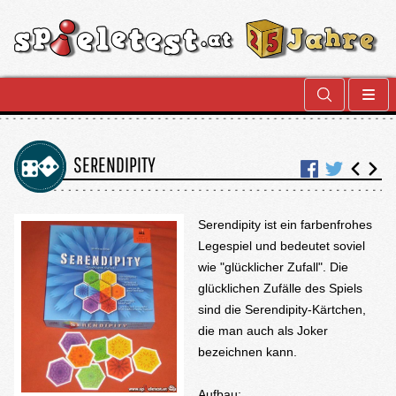
SERENDIPITY
Serendipity ist ein farbenfrohes
Legespiel und bedeutet soviel
wie "glücklicher Zufall". Die
glücklichen Zufälle des Spiels
sind die Serendipity-Kärtchen,
die man auch als Joker
bezeichnen kann.
Aufbau: