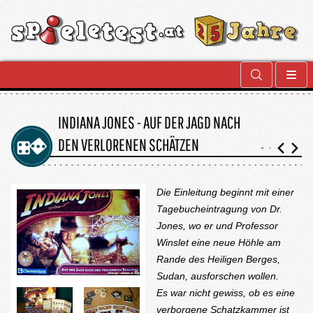
INDIANA JONES - AUF DER JAGD NACH
DEN VERLORENEN SCHÄTZEN
Die Einleitung beginnt mit einer
Tagebucheintragung von Dr.
Jones, wo er und Professor
Winslet eine neue Höhle am
Rande des Heiligen Berges,
Sudan, ausforschen wollen.
Es war nicht gewiss, ob es eine
verborgene Schatzkammer ist