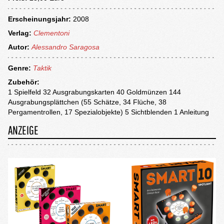
Erscheinungsjahr:
2008
Verlag:
Clementoni
Autor:
Alessandro Saragosa
Genre:
Taktik
Zubehör:
1 Spielfeld 32 Ausgrabungskarten 40 Goldmünzen 144
Ausgrabungsplättchen (55 Schätze, 34 Flüche, 38
Pergamentrollen, 17 Spezialobjekte) 5 Sichtblenden 1 Anleitung
ANZEIGE