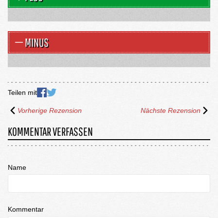
MINUS
Teilen mit
Vorherige Rezension
Nächste Rezension
KOMMENTAR VERFASSEN
Name
Kommentar