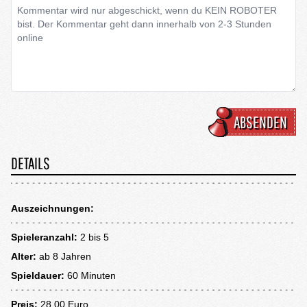
ABSENDEN
DETAILS
Auszeichnungen:
Spieleranzahl:
2 bis 5
Alter:
ab
8 Jahren
Spieldauer:
60 Minuten
Preis:
28,00 Euro