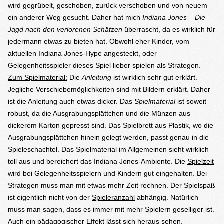
wird gegrübelt, geschoben, zurück verschoben und von neuem
ein anderer Weg gesucht. Daher hat mich
Indiana Jones – Die
Jagd nach den verlorenen Schätzen
überrascht, da es wirklich für
jedermann etwas zu bieten hat. Obwohl eher Kinder, vom
aktuellen Indiana Jones-Hype angesteckt, oder
Gelegenheitsspieler dieses Spiel lieber spielen als Strategen.
Zum Spielmaterial:
Die
Anleitung
ist wirklich sehr gut erklärt.
Jegliche Verschiebemöglichkeiten sind mit Bildern erklärt. Daher
ist die Anleitung auch etwas dicker. Das
Spielmaterial
ist soweit
robust, da die Ausgrabungsplättchen und die Münzen aus
dickerem Karton gepresst sind. Das Spielbrett aus Plastik, wo die
Ausgrabungsplättchen hinein gelegt werden, passt genau in die
Spieleschachtel. Das Spielmaterial im Allgemeinen sieht wirklich
toll aus und bereichert das Indiana Jones-Ambiente. Die
Spielzeit
wird bei Gelegenheitsspielern und Kindern gut eingehalten. Bei
Strategen muss man mit etwas mehr Zeit rechnen. Der Spielspaß
ist eigentlich nicht von der
Spieleranzahl
abhängig. Natürlich
muss man sagen, dass es immer mit mehr Spielern geselliger ist.
Auch ein
pädagogischer Effekt
lässt sich heraus sehen.