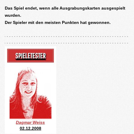
Das Spiel endet, wenn alle Ausgrabungskarten ausgespielt
wurden.
Der Spieler mit den meisten Punkten hat gewonnen.
SPIELETESTER
Dagmar Weiss
02.12.2008