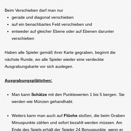
Beim Verschieben darf man nur
gerade und diagonal verschieben
auf ein benachbartes Feld verschieben und
entweder auf gleicher Ebene oder auf Ebenen darunter
verschieben
Haben alle Spieler gemäß ihrer Karte gegraben, beginnt die
nächste Runde, wo alle Spieler wieder eine verdeckte
Ausgrabungskarte vor sich auslegen.
Ausgrabungsplättchen:
Man kann
Schätze
mit den Punktewerten 1 bis 5 bergen. Sie
werden wie Münzen gehandhabt.
Weiters kann man auch auf
Flüche
stoßen, die beim Graben
Minuspunkte zählen und sofort bezahlt werden müssen. Am
Ende des Spiels erhält der Spieler 24 Bonuspunkte, wenn er