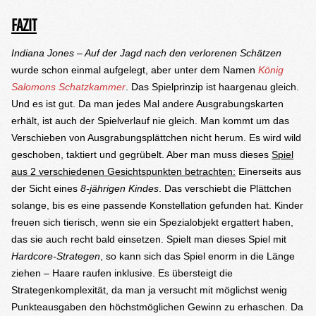
FAZIT
Indiana Jones – Auf der Jagd nach den verlorenen Schätzen
wurde schon einmal aufgelegt, aber unter dem Namen
König
Salomons Schatzkammer
. Das Spielprinzip ist haargenau gleich.
Und es ist gut. Da man jedes Mal andere Ausgrabungskarten
erhält, ist auch der Spielverlauf nie gleich. Man kommt um das
Verschieben von Ausgrabungsplättchen nicht herum. Es wird wild
geschoben, taktiert und gegrübelt. Aber man muss dieses
Spiel
aus 2 verschiedenen Gesichtspunkten betrachten:
Einerseits aus
der Sicht eines
8-jährigen Kindes
. Das verschiebt die Plättchen
solange, bis es eine passende Konstellation gefunden hat. Kinder
freuen sich tierisch, wenn sie ein Spezialobjekt ergattert haben,
das sie auch recht bald einsetzen. Spielt man dieses Spiel mit
Hardcore-Strategen
, so kann sich das Spiel enorm in die Länge
ziehen – Haare raufen inklusive. Es übersteigt die
Strategenkomplexität, da man ja versucht mit möglichst wenig
Punkteausgaben den höchstmöglichen Gewinn zu erhaschen. Da