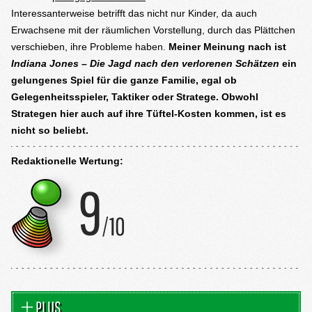
Interessanterweise betrifft das nicht nur Kinder, da auch
Erwachsene mit der räumlichen Vorstellung, durch das Plättchen
verschieben, ihre Probleme haben.
Meiner Meinung nach ist
Indiana Jones – Die Jagd nach den verlorenen Schätzen
ein
gelungenes Spiel für die ganze Familie, egal ob
Gelegenheitsspieler, Taktiker oder Stratege. Obwohl
Strategen hier auch auf ihre Tüftel-Kosten kommen, ist es
nicht so beliebt.
Redaktionelle Wertung:
PLUS