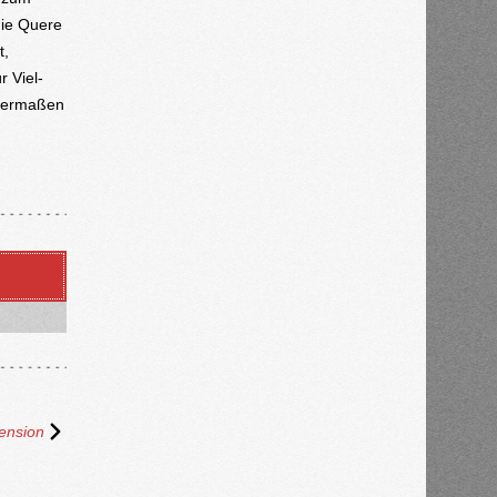
die Quere
t,
r Viel-
chermaßen
ension