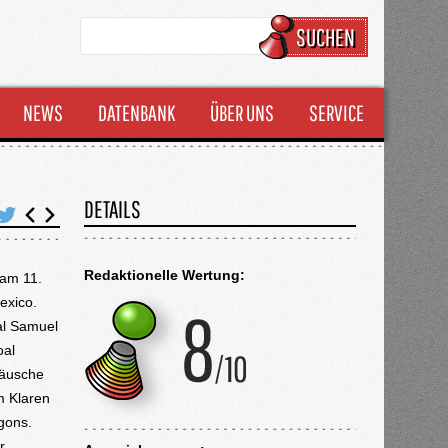
SUCHEN
NEWS
DATENBANK
ÜBER UNS
SERVICE
DETAILS
Redaktionelle Wertung:
 am 11.
exico.
al Samuel
oal
räusche
m Klaren
gons.
er…