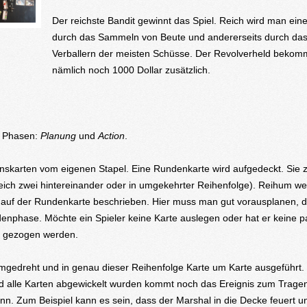
Der reichste Bandit gewinnt das Spiel. Reich wird man eine
durch das Sammeln von Beute und andererseits durch da
Verballern der meisten Schüsse. Der Revolverheld bekom
nämlich noch 1000 Dollar zusätzlich.
i Phasen:
Planung
und
Action
.
nskarten vom eigenen Stapel. Eine Rundenkarte wird aufgedeckt. Sie z
 gleich zwei hintereinander oder in umgekehrter Reihenfolge). Reihum w
e auf der Rundenkarte beschrieben. Hier muss man gut vorausplanen, 
denphase. Möchte ein Spieler keine Karte auslegen oder hat er keine 
en gezogen werden.
gedreht und in genau dieser Reihenfolge Karte um Karte ausgeführt. 
d alle Karten abgewickelt wurden kommt noch das Ereignis zum Trage
n. Zum Beispiel kann es sein, dass der Marshal in die Decke feuert un