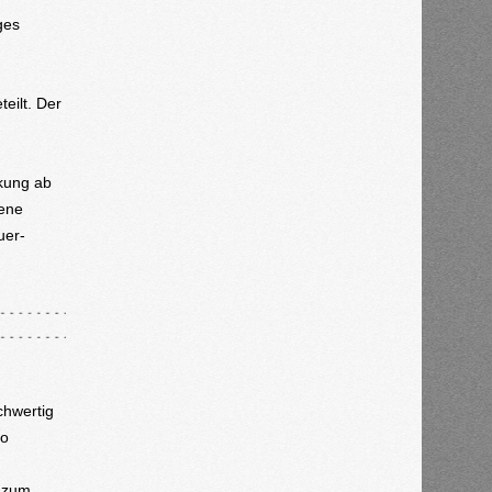
ges
eilt. Der
rkung ab
rene
uer-
chwertig
so
.
l zum