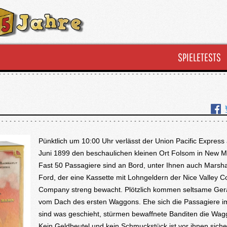
SPIELETESTS
Pünktlich um 10:00 Uhr verlässt der Union Pacific Express
Juni 1899 den beschaulichen kleinen Ort Folsom in New M
Fast 50 Passagiere sind an Bord, unter Ihnen auch Marsh
Ford, der eine Kassette mit Lohngeldern der Nice Valley C
Company streng bewacht. Plötzlich kommen seltsame Ge
vom Dach des ersten Waggons. Ehe sich die Passagiere i
sind was geschieht, stürmen bewaffnete Banditen die Wag
Kein Geldbeutel und kein Schmuckstück ist vor ihnen sich