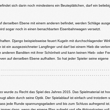
findet sich darin noch mindestens ein Beuteplättchen, darf ein beliebi
f derselben Ebene mit einem anderen befindet, werden Schläge ausget
 wird sogar noch in einen benachbarten Eisenbahnwagen versetzt.
chaften. Django beispielsweise feuert Kugeln mit durchschlagender Wi
st ein ausgezeichneter Langfinger und darf bei einem Hieb die verlo
ie anderen Banditen mit ihrer Schönheit und kann keinen Hieb- oder Fe
ven auf derselben Ebene aufhalten. So hat jeder Spieler seine eigene
ss
wurde zu Recht das Spiel des Jahres 2015. Das Spielmaterial ist ho
ugt allein durch seine Optik. Der Spielablauf ist einfach und trotzdem 
, dass jede Runde spannungsgeladen und bis zum Schluss aufregend ist
immer dann, wenn der eigene Plan aufgeht und alle Aktionskarten vol