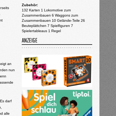
Zubehör:
rseits
132 Karten 1 Lokomotive zum
s
Zusammenbauen 6 Waggons zum
mt
Zusammenbauen 10 Gelände-Teile 26
Beuteplättchen 7 Spielfiguren 7
Spielertableaus 1 Regel
ANZEIGE
eigt an
erden nun
denn
passende
Es darf
n,
d alle