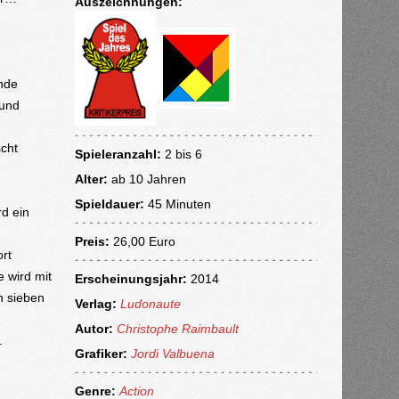
Auszeichnungen:
nde
 und
scht
Spieleranzahl:
2 bis 6
Alter:
ab
10 Jahren
Spieldauer:
45 Minuten
rd ein
Preis:
26,00 Euro
rt
e wird mit
Erscheinungsjahr:
2014
n sieben
Verlag:
Ludonaute
Autor:
Christophe Raimbault
.
Grafiker:
Jordi Valbuena
Genre:
Action