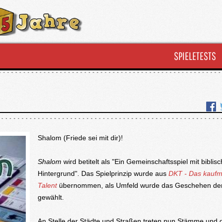
SPIELETESTS
Shalom (Friede sei mit dir)!
Shalom
wird betitelt als "Ein Gemeinschaftsspiel mit bibli
Hintergrund". Das Spielprinzip wurde aus
DKT - Das kauf
Talent
übernommen, als Umfeld wurde das Geschehen der
gewählt.
An Stelle der Städte und Straßen treten nun Stämme und 