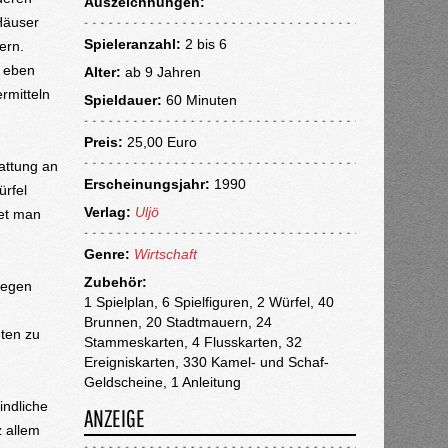
Auszeichnungen:
Häuser
Spieleranzahl:
2 bis 6
ern.
s eben
Alter:
ab
9 Jahren
rmitteln
Spieldauer:
60 Minuten
Preis:
25,00 Euro
attung an
Erscheinungsjahr:
1990
ürfel
Verlag:
Uljö
det man
Genre:
Wirtschaft
Zubehör:
gegen
1 Spielplan, 6 Spielfiguren, 2 Würfel, 40
Brunnen, 20 Stadtmauern, 24
ten zu
Stammeskarten, 4 Flusskarten, 32
Ereigniskarten, 330 Kamel- und Schaf-
Geldscheine, 1 Anleitung
indliche
ANZEIGE
 allem