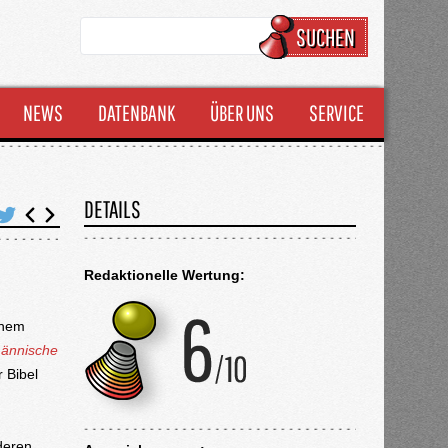
SUCHEN
NEWS
DATENBANK
ÜBER UNS
SERVICE
DETAILS
Redaktionelle Wertung:
schem
männische
 Bibel
deren