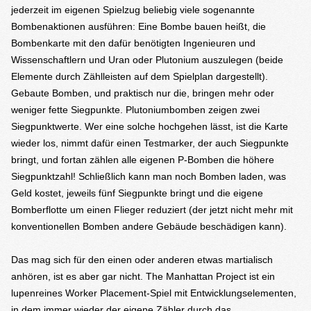
jederzeit im eigenen Spielzug beliebig viele sogenannte
Bombenaktionen ausführen: Eine Bombe bauen heißt, die
Bombenkarte mit den dafür benötigten Ingenieuren und
Wissenschaftlern und Uran oder Plutonium auszulegen (beide
Elemente durch Zählleisten auf dem Spielplan dargestellt).
Gebaute Bomben, und praktisch nur die, bringen mehr oder
weniger fette Siegpunkte. Plutoniumbomben zeigen zwei
Siegpunktwerte. Wer eine solche hochgehen lässt, ist die Karte
wieder los, nimmt dafür einen Testmarker, der auch Siegpunkte
bringt, und fortan zählen alle eigenen P-Bomben die höhere
Siegpunktzahl! Schließlich kann man noch Bomben laden, was
Geld kostet, jeweils fünf Siegpunkte bringt und die eigene
Bomberflotte um einen Flieger reduziert (der jetzt nicht mehr mit
konventionellen Bomben andere Gebäude beschädigen kann).
Das mag sich für den einen oder anderen etwas martialisch
anhören, ist es aber gar nicht. The Manhattan Project ist ein
lupenreines Worker Placement-Spiel mit Entwicklungselementen,
in dem immer wieder der eigene Zähler durch das