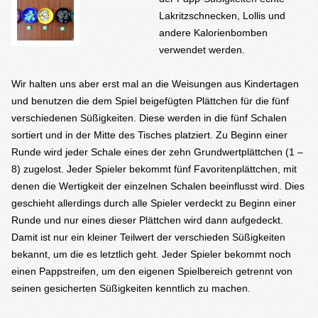
Lakritzschnecken, Lollis und
andere Kalorienbomben
verwendet werden.
Wir halten uns aber erst mal an die Weisungen aus Kindertagen
und benutzen die dem Spiel beigefügten Plättchen für die fünf
verschiedenen Süßigkeiten. Diese werden in die fünf Schalen
sortiert und in der Mitte des Tisches platziert. Zu Beginn einer
Runde wird jeder Schale eines der zehn Grundwertplättchen (1 –
8) zugelost. Jeder Spieler bekommt fünf Favoritenplättchen, mit
denen die Wertigkeit der einzelnen Schalen beeinflusst wird. Dies
geschieht allerdings durch alle Spieler verdeckt zu Beginn einer
Runde und nur eines dieser Plättchen wird dann aufgedeckt.
Damit ist nur ein kleiner Teilwert der verschieden Süßigkeiten
bekannt, um die es letztlich geht. Jeder Spieler bekommt noch
einen Pappstreifen, um den eigenen Spielbereich getrennt von
seinen gesicherten Süßigkeiten kenntlich zu machen.