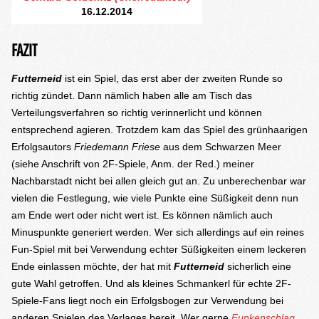
16.12.2014
FAZIT
Futterneid
ist ein Spiel, das erst aber der zweiten Runde so
richtig zündet. Dann nämlich haben alle am Tisch das
Verteilungsverfahren so richtig verinnerlicht und können
entsprechend agieren. Trotzdem kam das Spiel des grünhaarigen
Erfolgsautors
Friedemann Friese
aus dem Schwarzen Meer
(siehe Anschrift von 2F-Spiele, Anm. der Red.) meiner
Nachbarstadt nicht bei allen gleich gut an. Zu unberechenbar war
vielen die Festlegung, wie viele Punkte eine Süßigkeit denn nun
am Ende wert oder nicht wert ist. Es können nämlich auch
Minuspunkte generiert werden. Wer sich allerdings auf ein reines
Fun-Spiel mit bei Verwendung echter Süßigkeiten einem leckeren
Ende einlassen möchte, der hat mit
Futterneid
sicherlich eine
gute Wahl getroffen. Und als kleines Schmankerl für echte 2F-
Spiele-Fans liegt noch ein Erfolgsbogen zur Verwendung bei
anderen Spielen des Verlages bereit. Wer gerne
Funkenschlag
,