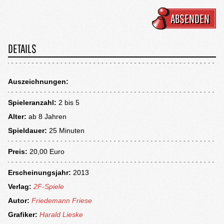
ABSENDEN
DETAILS
Auszeichnungen:
Spieleranzahl:
2 bis 5
Alter:
ab
8 Jahren
Spieldauer:
25 Minuten
Preis:
20,00 Euro
Erscheinungsjahr:
2013
Verlag:
2F-Spiele
Autor:
Friedemann Friese
Grafiker:
Harald Lieske