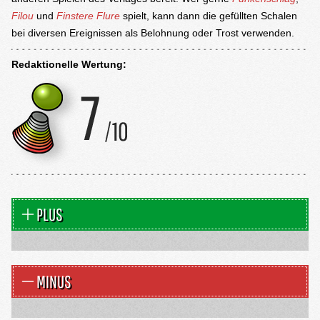
Filou
und
Finstere Flure
spielt, kann dann die gefüllten Schalen
bei diversen Ereignissen als Belohnung oder Trost verwenden.
Redaktionelle Wertung:
PLUS
MINUS