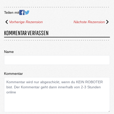
Teilen mit
Vorherige Rezension
Nächste Rezension
KOMMENTAR VERFASSEN
Name
Kommentar