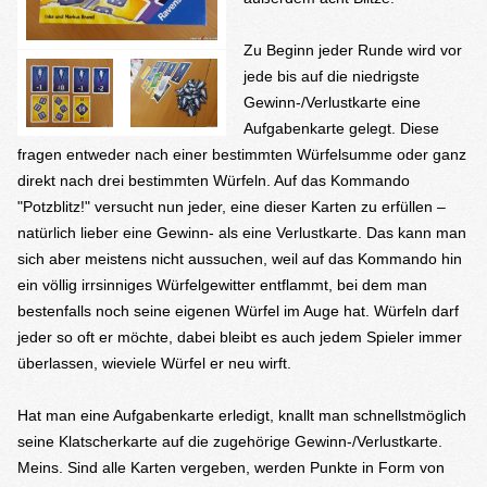
Zu Beginn jeder Runde wird vor
jede bis auf die niedrigste
Gewinn-/Verlustkarte eine
Aufgabenkarte gelegt. Diese
fragen entweder nach einer bestimmten Würfelsumme oder ganz
direkt nach drei bestimmten Würfeln. Auf das Kommando
"Potzblitz!" versucht nun jeder, eine dieser Karten zu erfüllen –
natürlich lieber eine Gewinn- als eine Verlustkarte. Das kann man
sich aber meistens nicht aussuchen, weil auf das Kommando hin
ein völlig irrsinniges Würfelgewitter entflammt, bei dem man
bestenfalls noch seine eigenen Würfel im Auge hat. Würfeln darf
jeder so oft er möchte, dabei bleibt es auch jedem Spieler immer
überlassen, wieviele Würfel er neu wirft.
Hat man eine Aufgabenkarte erledigt, knallt man schnellstmöglich
seine Klatscherkarte auf die zugehörige Gewinn-/Verlustkarte.
Meins. Sind alle Karten vergeben, werden Punkte in Form von