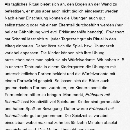
Als tägliches Ritual bietet sich an, den Bogen an der Wand zu
befestigen, er muss aber auch nicht täglich eingesetzt werden.
Nach einer Einschulung können die Übungen auch gut
selbstständig oder mit einem Elternteil durchgeführt werden (nur
bei der Gähnübung wird evtl. Erklärungshilfe benötigt).
Frühsport
mit Schnuffi
lässt sich zu jeder Tageszeit gut als Ritual in den
Alltag einbauen. Daher lässt sich die Spiel- bzw. Übungszeit
variabel anpassen. Die Kinder können sich ihre Übung
aussuchen oder man spielt sie als Würfelvariante. Wir haben z. B.
in unserer Testrunde in einem Kindergarten die Übungen mit
unterschiedlichen Farben beklebt und die Würfelvariante mit
einem Farbwürfel gespielt. So lassen sich die Bilder auch
geometrischen Formen zuordnen, um Kindern somit die
Formenlehre näher zu bringen. Man merkt,
Frühsport mit
Schnuffi
lässt Kreativität viel Spielraum. Kinder sind gerne aktiv
und haben Spaß an Bewegung. Daher wurde
Frühsport mit
Schnuffi
sehr gut angenommen. Die Spielzeit ist variabel
einsetzbar, wobei maximal zehn bis fünfzehn Minuten absolut
ausreichend sind. Das Material besteht aus einem