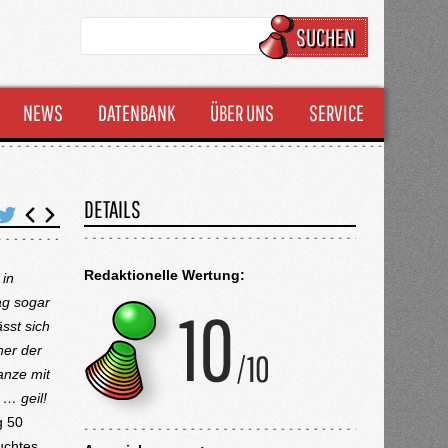
SUCHEN
NEWS
DATENBANK
ÜBER UNS
SERVICE
DETAILS
Redaktionelle Wertung:
 in
ag sogar
sst sich
ner der
anze mit
 … geil!
g 50
suchtes