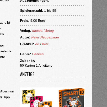
Auszeichnungen:
Spieleranzahl:
1 bis 99
Preis:
9,00 Euro
t, gibt
e
Verlag:
moses. Verlag
ben
Autor:
Peter Neugebauer
Grafiker:
Ari Plikat
ber
ieten er
Genre:
Denken
chte
Zubehör:
50 Karten 1 Anleitung
ANZEIGE
. Aber nun
er Tipp