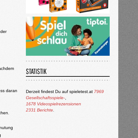
 der
 nachdem
STATISTIK
uss daran
Derzeit findest Du auf spieletest.at
7969
Gesellschaftsspiele-
,
1678 Videospielrezensionen
2331 Berichte
.
chen.
rmutung
g