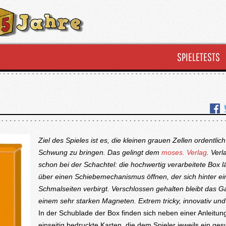
SPIELETESTS
Ziel des Spieles ist es, die kleinen grauen Zellen ordentlich
Schwung zu bringen. Das gelingt dem
moses. Verlag
. Verl
schon bei der Schachtel: die hochwertig verarbeitete Box lä
über einen Schiebemechanismus öffnen, der sich hinter ei
Schmalseiten verbirgt. Verschlossen gehalten bleibt das G
einem sehr starken Magneten. Extrem tricky, innovativ und
In der Schublade der Box finden sich neben einer Anleitun
einseitig bedruckte Karten, die dem Spieler jeweils ein ge