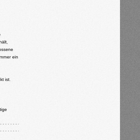
e
ält,
lossene
immer ein
t ist.
tige