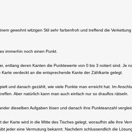
 seinem gewohnt witzigen Stil sehr farbenfroh und treffend die Verkettung
bt es immerhin noch einen Punkt.
ei, entlang deren Kanten die Punktewerte von 0 bis 3 notiert sind. Je
e Karte verdeckt an die entsprechende Kante der Zählkarte gelegt.
ielt und danach gezählt, wie viele Punkte man erreicht hat. Im Anschl
reffen. Aber natürlich kann man auch einfach nur so drauflos rätseln.
inander dieselben Aufgaben lösen und danach ihre Punkteanzahl verglei
t der Karte wird in die Mitte des Tisches gelegt, woraufhin alle ihre Ve
gibt jeder eine Vermutung bekannt. Nachdem schlussendlich die Lösun