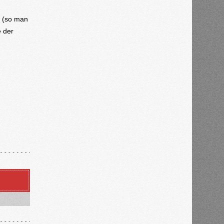
r (so man
e der