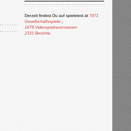
Derzeit findest Du auf spieletest.at
7971
Gesellschaftsspiele-
,
1678 Videospielrezensionen
2331 Berichte
.