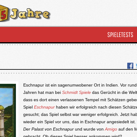
SPIELETESTS
Eschnapur ist ein sagenumwobener Ort in Indien. Vor run
Jahren hat man bei
Schmidt Spiele
das Gerücht in die Welt
dass es dort einen verlassenen Tempel mit Schätzen geben
Spiel
Eschnapur
haben wir erfolgreich nach diesen Schätz
gesucht; das Spiel selbst war weniger erfolgreich. Jetzt ha
wieder ein Spiel vor uns, das in Eschnapur angesiedelt ist.
Der Palast von Eschnapur
und wurde von
Amigo
auf den M
gebracht. Ob dieses Spiel besser ankommen wird?