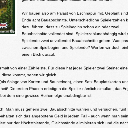
Wir bauen also am Palast von Eschnapur mit. Geplant sin
Ende acht Bauabschnitte. Unterschiedliche Spielerzahlen
dazu führen, dass zu Spielbeginn schon ein oder zwei
Bauabschnitte vollendet sind. Spielerzahlunabhängig wird
Spielende zwei unvollendet Bauabschnitte geben. Was pas
zwischen Spielbeginn und Spielende? Werfen wir doch ein
einen Blick darauf.
rmalt von einer Zählleiste. Für diese hat jeder Spieler zwei Steine: eine
 diese kommt, sehen wir gleich.
u (als Ablage von Karten und Bausteinen), einen Satz Bauplatzkarten un
eit! Die ersten Phasen erledigen die Spieler nämlich simultan, das Er
 bei dem eine gewisse Reihenfolge unabdingbar ist.
fach: Man muss geheim zwei Bauabschnitte wählen und versuchen, fünf
behalten sich das angebotene Geld in jedem Fall - auch wenn man sei
iert nur der Höchstbietende, Gleichstände eliminieren sich und die näc