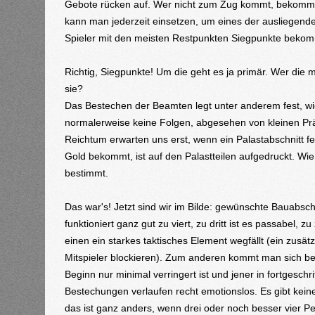
Gebote rücken auf. Wer nicht zum Zug kommt, bekommt
kann man jederzeit einsetzen, um eines der ausliegende
Spieler mit den meisten Restpunkten Siegpunkte beko
Richtig, Siegpunkte! Um die geht es ja primär. Wer di
sie?
Das Bestechen der Beamten legt unter anderem fest, wie
normalerweise keine Folgen, abgesehen von kleinen P
Reichtum erwarten uns erst, wenn ein Palastabschnitt fer
Gold bekommt, ist auf den Palastteilen aufgedruckt. Wi
bestimmt.
Das war's! Jetzt sind wir im Bilde: gewünschte Bauabsc
funktioniert ganz gut zu viert, zu dritt ist es passabel
einen ein starkes taktisches Element wegfällt (ein zusät
Mitspieler blockieren). Zum anderen kommt man sich be
Beginn nur minimal verringert ist und jener in fortgeschr
Bestechungen verlaufen recht emotionslos. Es gibt kei
das ist ganz anders, wenn drei oder noch besser vier 