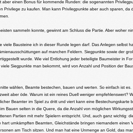
 aber einen Bonus für kommende Runden: die sogenannten Privilegpu
n Privilege zu kaufen. Man kann Privilegpunkte aber auch sparen, da d
mmen.
e meisten sammeln konnte, gewinnt am Schluss die Partie. Aber woher 
 viele Bausteine ich in dieser Runde legen darf. Das Anlegen selbst ha
rämienausschüttungen auf manchen Feldern. Siegpunkte sowie der gr
tiggestellt wurde. Wie viel Entlohung jeder beteiligte Baumeister in F
e viele Siegpunkte man bekommt, wird von Anzahl und Position der Bau
hnitte wählen, Beamte bestechen, bauen und werten. So einfach ist es.
, zu zweit aber öde. Warum ist ein reines Duell weniger empfehlenswert? 
zlicher Beamter im Spiel zu dritt und viert kann eine Bestechungskarte 
im Bauen selten in die Quere, da die Anzahl von möglichen Wirkungsst
ittenen Partien mit mehr Spielern entspricht. Und, auch ganz wichtig: di
ne hart umkämpften Beamten, Gleichstände bringen niemandem einen Vo
Personen am Tisch sitzen. Und man hat eine Unmenge an Gold, das ma