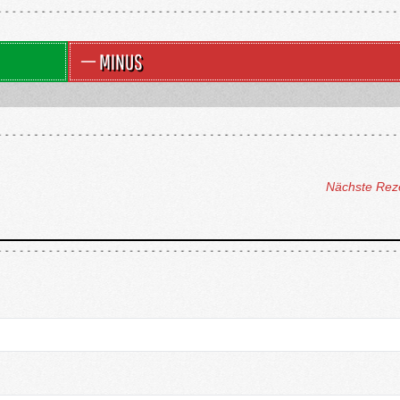
MINUS
Nächste Rez