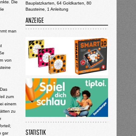
nkte. Die
Bauplatzkarten, 64 Goldkarten, 80
ie
Bausteine, 1 Anleitung
ANZEIGE
nimmt man
t
oße
orm von
steine
 Das
Weil zum
bei einem
ätten zu
e
rteil;
STATISTIK
n gar