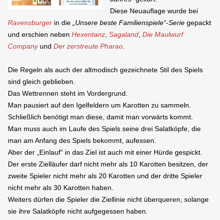
Diese Neuauflage wurde bei
Ravensburger
in die
„Unsere beste Familienspiele“-Serie
gepackt
und erschien neben
Hexentanz
,
Sagaland
,
Die Maulwurf
Company
und
Der zerstreute Pharao
.
Die Regeln als auch der altmodisch gezeichnete Stil des Spiels
sind gleich geblieben.
Das Wettrennen steht im Vordergrund.
Man pausiert auf den Igelfeldern um Karotten zu sammeln.
Schließlich benötigt man diese, damit man vorwärts kommt.
Man muss auch im Laufe des Spiels seine drei Salatköpfe, die
man am Anfang des Spiels bekommt, aufessen.
Aber der „Einlauf“ in das Ziel ist auch mit einer Hürde gespickt.
Der erste Zielläufer darf nicht mehr als 10 Karotten besitzen, der
zweite Spieler nicht mehr als 20 Karotten und der dritte Spieler
nicht mehr als 30 Karotten haben.
Weiters dürfen die Spieler die Ziellinie nicht überqueren, solange
sie ihre Salatköpfe nicht aufgegessen haben.