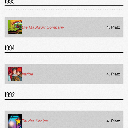
1995
Die Maulwurf Company
4. Platz
1994
Intrige
4. Platz
1992
Tal der Könige
4. Platz