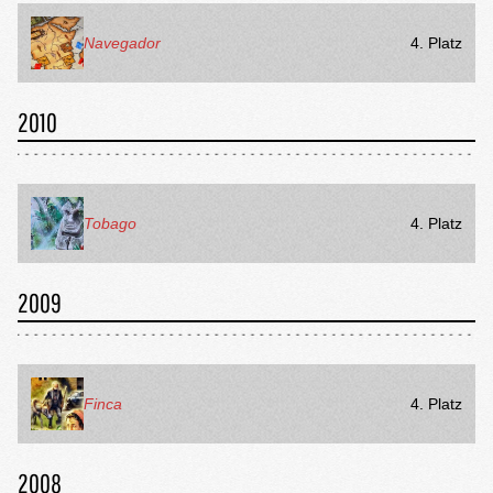
Navegador
4. Platz
2010
Tobago
4. Platz
2009
Finca
4. Platz
2008