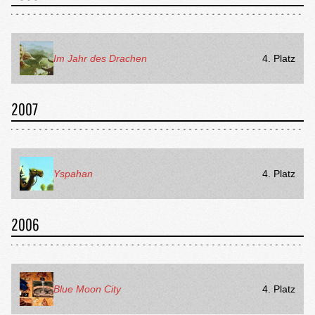
Im Jahr des Drachen
4. Platz
2007
Yspahan
4. Platz
2006
Blue Moon City
4. Platz