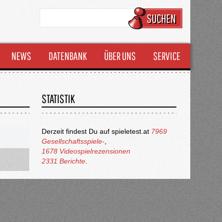
SUCHEN
NEWS
DATENBANK
ÜBER UNS
SERVICE
STATISTIK
Derzeit findest Du auf spieletest.at
7969
Gesellschaftsspiele-
,
1678 Videospielrezensionen
2331 Berichte
.