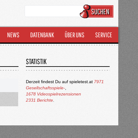
SUCHEN
NEWS
DATENBANK
ÜBER UNS
SERVICE
STATISTIK
Derzeit findest Du auf spieletest.at
7971
Gesellschaftsspiele-
,
1678 Videospielrezensionen
2331 Berichte
.