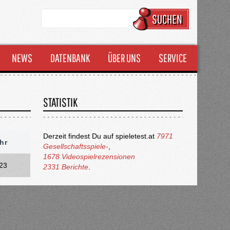
SUCHEN
NEWS
DATENBANK
ÜBER UNS
SERVICE
STATISTIK
Derzeit findest Du auf spieletest.at
7971
hr
Gesellschaftsspiele-
,
1678 Videospielrezensionen
23
2331 Berichte
.