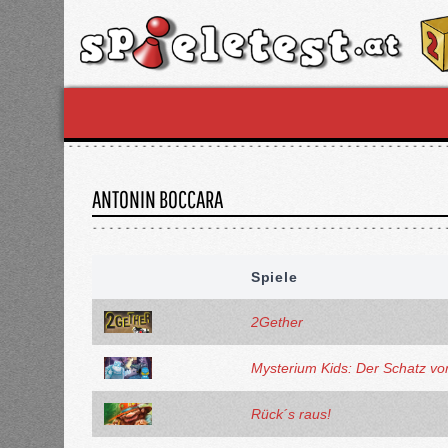
ANTONIN BOCCARA
Spiele
2Gether
Mysterium Kids: Der Schatz vo
Rück´s raus!