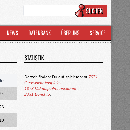
SUCHEN
NEWS
DATENBANK
ÜBER UNS
SERVICE
STATISTIK
Derzeit findest Du auf spieletest.at
7971
hr
Gesellschaftsspiele-
,
1678 Videospielrezensionen
24
2331 Berichte
.
23
19